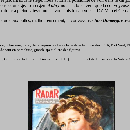
egardant sous le siège, nous avions la possibilité de voir dans le cargo.
tre équipage. Le sergent
Aubry
nous a alors averti que la convoyeuse 
 donc à pleine vitesse nous avons mis le cap vers la DZ Marcel Cerdan, 
s que deux balles, malheureusement, la convoyeuse
Jaïc Domergue
avai
te, infirmière, para , deux séjours en Indochine dans le corps des IPSA, Port Saïd, l'A
e saut en parachute, grande spécialiste des figures.
, titulaire de la Croix de Guerre des T.O.E. (Indochine) et de la Croix de la Valeur 