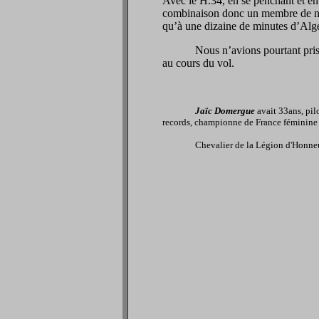
Avec le H.34, en se penchant et en r
combinaison donc un membre de no
qu’à une dizaine de minutes d’Alger
Nous n’avions pourtant pri
au cours du vol.
Jaïc Domergue
avait 33ans, pilo
records, championne de France féminine d
Chevalier de la Légion d'Honneur