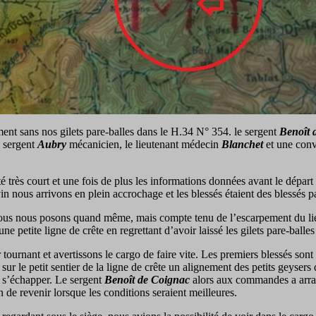
nt sans nos gilets pare-balles dans le H.34 N° 354. le sergent
Benoît 
e sergent
Aubry
mécanicien, le lieutenant médecin
Blanchet
et une conv
é très court et une fois de plus les informations données avant le départ 
n nous arrivons en plein accrochage et les blessés étaient des blessés pa
nous nous posons quand même, mais compte tenu de l’escarpement du lieu
ne petite ligne de crête en regrettant d’avoir laissé les gilets pare-balles
 tournant et avertissons le cargo de faire vite. Les premiers blessés s
ur le petit sentier de la ligne de crête un alignement des petits geysers
e s’échapper. Le sergent
Benoît de Coignac
alors aux commandes a arrac
 de revenir lorsque les conditions seraient meilleures.