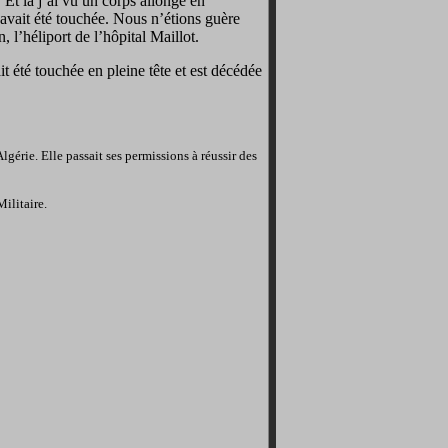
 Et là j’ai vu un corps allongé en
avait été touchée. Nous n’étions guère
l’héliport de l’hôpital Maillot.
t été touchée en pleine tête et est décédée
lgérie. Elle passait ses permissions à réussir des
Militaire.